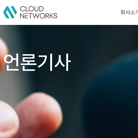
회사소
회사소
CI
언론기사
연혁
인증/수상
고객/파