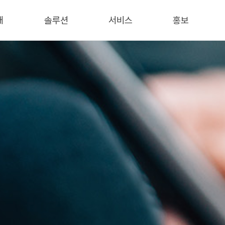
개
솔루션
서비스
홍보
개
보안
AWS Cloud
회사소식
데이터
IT 컨설팅
언론기사
서비스
인프라
블로그
통합유지보수
/특허
트너