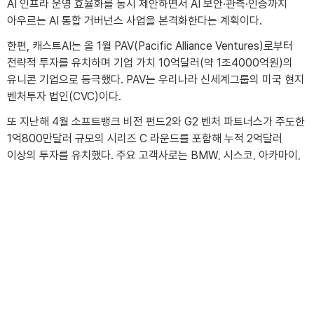
AI 인프라 운영 효율화를 동시 제안하면서 AI 보안·관측·인증까지
아우르는 AI 통합 거버넌스 사업을 본격화한다는 계획이다.
한편, 캐스트AI는 올 1월 PAV(Pacific Alliance Ventures)로부터
전략적 투자를 유치하며 기업 가치 10억달러(약 1조4000억원)의
유니콘 기업으로 등극했다. PAV는 우리나라 신세계그룹의 미국 현지
벤처투자 법인(CVC)이다.
또 지난해 4월 소프트뱅크 비전 펀드2와 G2 벤처 파트너스가 주도한
1억800만달러 규모의 시리즈 C 라운드를 포함해 누적 2억달러
CONTACT
이상의 투자를 유치했다. 주요 고객사로는 BMW, 시스코, 아카마이,
삼성전자 등이 있다.
캐스트AI에 따르면 삼성전자는 캐스트AI를 통해 아마존 EKS의
인프라 최적화를 자동화했으며, 운영 부담을 줄이는 동시에
애플리케이션 효율성과 비용 관리를 실시간으로 개선하고 있다.
캐스트AI의 2021년 시리즈 A 투자에 삼성전자 넥스트(NEXT.
삼성전자 산하 벤처투자, 스타트업 육성 전문 조직)가 참여한 바 있다.
출처 : 디일렉(THE ELEC)(https://www.thelec.kr)