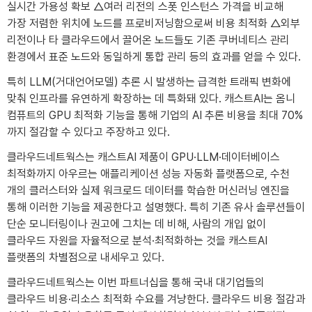
실시간 가용성 확보 △여러 리전의 스폿 인스턴스 가격을 비교해
가장 저렴한 위치에 노드를 프로비저닝함으로써 비용 최적화 △외부
리전이나 타 클라우드에서 끌어온 노드들도 기존 쿠버네티스 관리
환경에서 표준 노드와 동일하게 통합 관리 등의 효과를 얻을 수 있다.
특히 LLM(거대언어모델) 추론 시 발생하는 급격한 트래픽 변화에
맞춰 인프라를 유연하게 확장하는 데 특화돼 있다. 캐스트AI는 옴니
컴퓨트의 GPU 최적화 기능을 통해 기업의 AI 추론 비용을 최대 70%
까지 절감할 수 있다고 주장하고 있다.
클라우드네트웍스는 캐스트AI 제품이 GPU·LLM·데이터베이스
최적화까지 아우르는 애플리케이션 성능 자동화 플랫폼으로, 수천
개의 클러스터와 실제 워크로드 데이터를 학습한 머신러닝 엔진을
통해 이러한 기능을 제공한다고 설명했다. 특히 기존 유사 솔루션들이
단순 모니터링이나 권고에 그치는 데 비해, 사람의 개입 없이
클라우드 자원을 자율적으로 분석·최적화하는 것을 캐스트AI
플랫폼의 차별점으로 내세우고 있다.
클라우드네트웍스는 이번 파트너십을 통해 국내 대기업들의
클라우드 비용·리소스 최적화 수요를 겨냥한다. 클라우드 비용 절감과