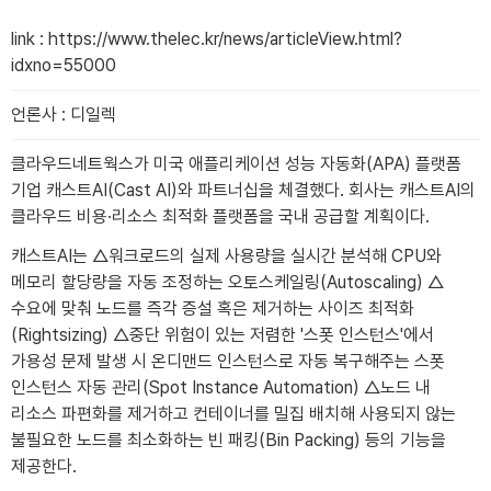
link
:
https://www.thelec.kr/news/articleView.html?
idxno=55000
언론사
:
디일렉
클라우드네트웍스가 미국 애플리케이션 성능 자동화(APA) 플랫폼
기업 캐스트AI(Cast AI)와 파트너십을 체결했다. 회사는 캐스트AI의
클라우드 비용·리소스 최적화 플랫폼을 국내 공급할 계획이다.
캐스트AI는 △워크로드의 실제 사용량을 실시간 분석해 CPU와
메모리 할당량을 자동 조정하는 오토스케일링(Autoscaling) △
수요에 맞춰 노드를 즉각 증설 혹은 제거하는 사이즈 최적화
(Rightsizing) △중단 위험이 있는 저렴한 '스폿 인스턴스'에서
가용성 문제 발생 시 온디맨드 인스턴스로 자동 복구해주는 스폿
인스턴스 자동 관리(Spot Instance Automation) △노드 내
리소스 파편화를 제거하고 컨테이너를 밀집 배치해 사용되지 않는
불필요한 노드를 최소화하는 빈 패킹(Bin Packing) 등의 기능을
제공한다.