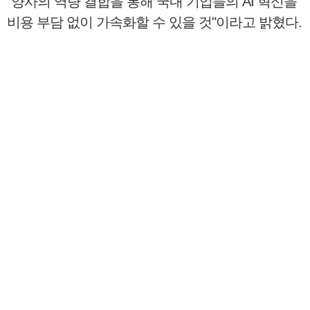
“양사의 역량 결합을 통해 국내 기업들의 AI 혁신을
비용 부담 없이 가속화할 수 있을 것"이라고 밝혔다.
CONTACT
다음글
이전글
목록보기
㈜클라우드네트웍스
서울시 강남구 영동대로 96길 20 대화빌딩 8층 우)06173