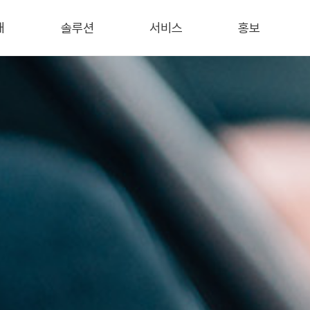
개
솔루션
서비스
홍보
개
보안
AWS Cloud
회사소식
데이터
IT 컨설팅
언론기사
서비스
인프라
블로그
통합유지보수
/특허
트너