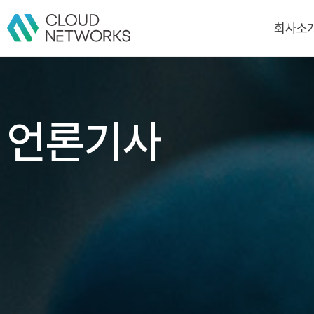
회사소
회사소
CI
언론기사
연혁
인증/수상
고객/파