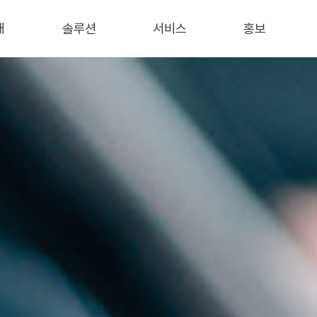
개
솔루션
서비스
홍보
개
보안
AWS Cloud
회사소식
데이터
IT 컨설팅
언론기사
서비스
인프라
블로그
통합유지보수
/특허
트너