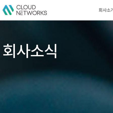
회사소
회사소
CI
회사소식
연혁
인증/수상
고객/파