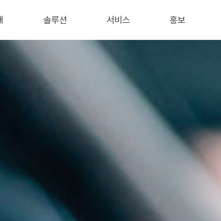
개
솔루션
서비스
홍보
개
보안
AWS Cloud
회사소식
데이터
IT 컨설팅
언론기사
서비스
인프라
블로그
통합유지보수
/특허
트너