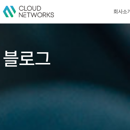
회사소
회사소
CI
블로그
연혁
인증/수상
고객/파