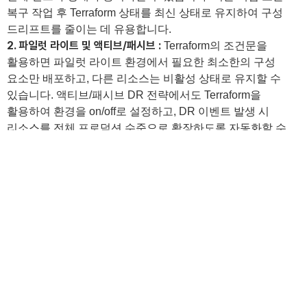
복구 작업 후 Terraform 상태를 최신 상태로 유지하여 구성
드리프트를 줄이는 데 유용합니다.
2. 파일럿 라이트 및 액티브/패시브 :
Terraform의 조건문을
활용하면 파일럿 라이트 환경에서 필요한 최소한의 구성
요소만 배포하고, 다른 리소스는 비활성 상태로 유지할 수
있습니다. 액티브/패시브 DR 전략에서도 Terraform을
활용하여 환경을 on/off로 설정하고, DR 이벤트 발생 시
CONTACT
리소스를 전체 프로덕션 수준으로 확장하도록 자동화할 수
있습니다.
3. 멀티 리전 액티브/액티브 :
Terraform 모듈을 활용하면 여러
리전에 걸쳐 인프라 구성 요소를 캡슐화하고 재사용할 수
있습니다. 이는 대규모 멀티 리전 환경에서 일관성을
유지하는 데 중요한 역할을 하며, 인프라 관리의 복잡성을
줄이고 단일 소스의 진실성을 보장합니다. 예를 들어, 지역별
매개변수를 사용하여 동일한 인프라 구성을 여러 리전에
배포할 수 있습니다.
또한 Terraform의 import 명령어를 활용하면 기존 인프라를
Terraform 관리 하에 통합하여 DR 전략을 더욱 효과적으로 구축할