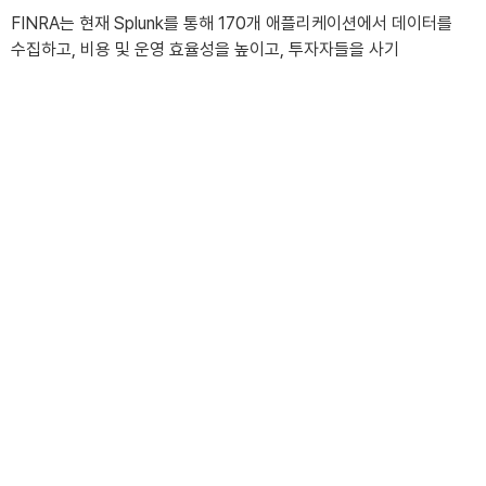
FINRA는 현재 Splunk를 통해 170개 애플리케이션에서 데이터를
CONTACT
수집하고, 비용 및 운영 효율성을 높이고, 투자자들을 사기
행위로부터 보호하고 있습니다.
제품군
"Splunk는 옵저버빌리티 요구를 충족하는 단일
플랫폼을 제공합니다."
Splunk Infrastructure Monitoring
:
즉각적인 가시성과
실시간 알림을 통해 하이브리드 클라우드 성능을 향상시키세요.
Splunk Application Performance Monitoring
:
새로운
변경 사항에서 문제를 즉시 감지하고, 문제의 원인을 확실하게
해결하며, 서비스 성능을 최적화함으로써 모놀리스와
마이크로서비스에서 문제를 더 빨리 해결할 수 있습니다.
Logs in Observability
:
소프트웨어 동작의 “이유”를 찾기
위해 몇 분 안에 애플리케이션 및 인프라 로그를 조사할 수 있습니다.
Splunk Real User Monitoring
:
웹과 모바일에서 최종