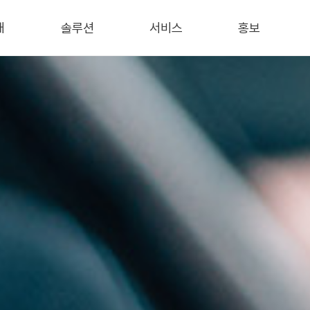
개
솔루션
서비스
홍보
개
보안
AWS Cloud
회사소식
데이터
IT 컨설팅
언론기사
서비스
인프라
블로그
통합유지보수
/특허
트너