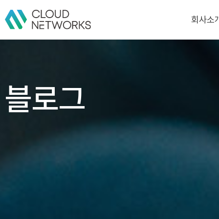
회사소
회사소
CI
블로그
연혁
인증/수상
고객/파