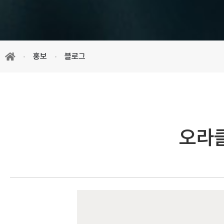
홍보
블로그
오라클 