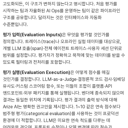
고도화되든, 이 구조가 변하지 않는다고 명시합니다. 처음 평가를
시작하는 팀과 자율화된 AI Ops를 운영하는 팀이 같은 파이프라인
구조를 공유합니다. 달라지는 것은 인터페이스와 자동화
수준뿐입니다.
평가 입력(Evaluation Inputs)
은 무엇을 평가할 것인가를
정의합니다. 트레이스(trace)나 오프라인 실험 데이터를 대상으로,
개별 LLM 호출(span)·전체 에이전트 트레이스·사용자 세션 단위로
범위를 설정합니다. 평가자가 정확하고 목적에 맞는 데이터를 받을 수
있도록 필터링과 전처리를 포함합니다.
평가 실행(Evaluation Execution)
은 어떻게 점수를 매길
것인가를 결정합니다. LLM-as-a-Judge·결정론적 코드 검사·임베딩
유사도·커스텀 스코어링 함수, 또는 이들의 조합이 플랫폼·API
엔드포인트·외부 패키지를 통해 실행됩니다. 벤더에 종속되지 않으며
결과는 동일한 위치에 기록됩니다. 평가 결과의 출력 방식에 대해
Arize AI는 명확한 권고안을 제시합니다. 1~10 같은 연속 점수보다
범주형 평가(categorical evaluation)를 사용하는 것이 프로덕션
환경에 더 적합합니다. LLM은 미묘한 연속 척도를 다루는 데
어려움을 겪으며, 프롬프트 수정이나 모델 변경에 따라 점수가