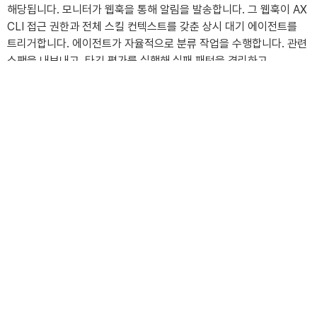
해당됩니다. 모니터가 웹훅을 통해 알림을 발송합니다. 그 웹훅이 AX
CLI 접근 권한과 전체 스킬 컨텍스트를 갖춘 상시 대기 에이전트를
트리거합니다. 에이전트가 자율적으로 분류 작업을 수행합니다. 관련
CONTACT
스팬을 내보내고, 타깃 평가를 실행해 실패 패턴을 격리하고,
클러스터 경계를 식별하고, 인간 검토를 위한 구조화된 결과를
제출합니다. 잘 알려진 실패 패턴에 대해서는 수정안을 직접 작성하고
테스트합니다.
Arize AI는 이 단계의 모든 구성 요소, 즉 구성 가능한 임계값을 가진
모니터·웹훅 기반 알림 라우팅·CLI·스킬 프레임워크가 현재
존재한다고 명시합니다. 조합이 프론티어입니다. 가장 앞선 팀들은
이미 이 방향으로 구축하고 있습니다. 단순히 시스템을 측정하는 것이
아니라 시스템 유지에 능동적으로 참여하는 평가 인프라, 그것이 자율
AI Ops입니다.
Crawl에서 쌓은 GUI 기반 평가 경험이 Walk의 AI 보조 운영으로
이어지고, Run의 프로그래밍 방식 자동화가 Fly의 완전한 자율
루프를 가능하게 합니다. 하네스 아키텍처는 처음부터 끝까지
동일합니다. 달라지는 것은 얼마나 많은 부분이 사람의 개입 없이
작동하는가입니다.