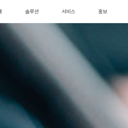
개
솔루션
서비스
홍보
개
보안
AWS Cloud
회사소식
데이터
IT 컨설팅
언론기사
서비스
인프라
블로그
통합유지보수
/특허
트너