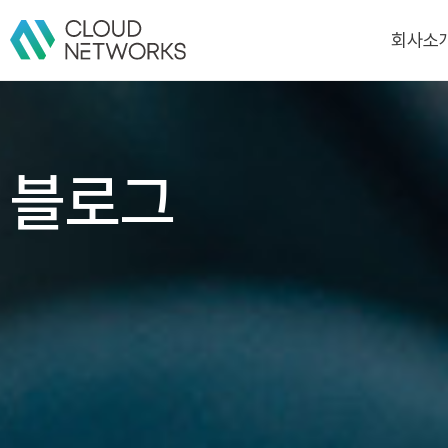
회사소
회사소
CI
블로그
연혁
인증/수상
고객/파